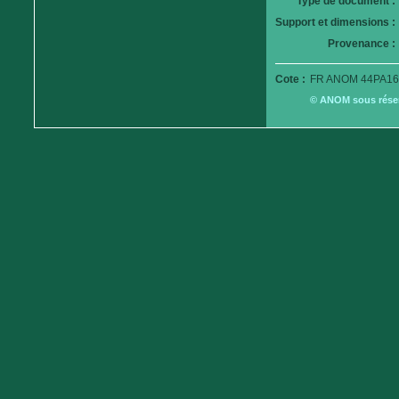
Type de document :
Support et dimensions :
Provenance :
Cote :
FR ANOM 44PA16
© ANOM sous réserv