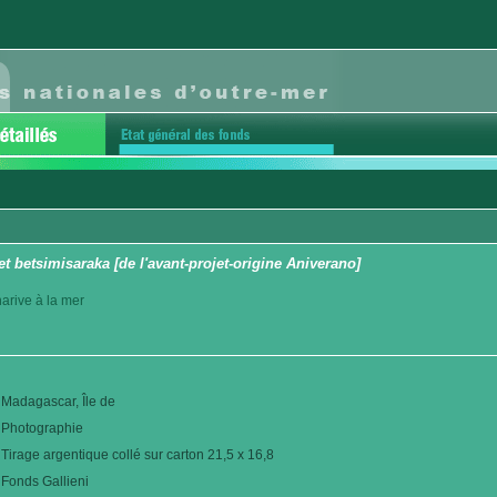
et betsimisaraka [de l'avant-projet-origine Aniverano]
arive à la mer
Madagascar, Île de
Photographie
Tirage argentique collé sur carton 21,5 x 16,8
Fonds Gallieni