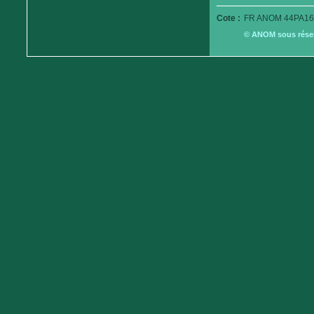
Cote :
FR ANOM 44PA16
© ANOM sous réserv