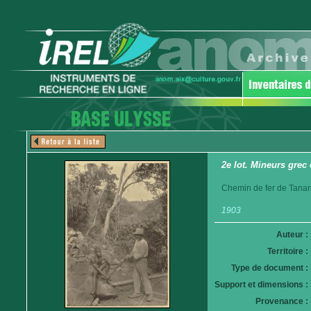
2e lot. Mineurs grec 
Chemin de fer de Tanan
1903
Auteur :
Territoire :
Type de document :
Support et dimensions :
Provenance :