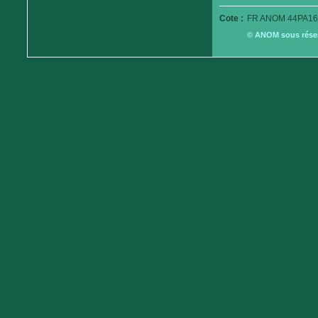
Cote :
FR ANOM 44PA16
© ANOM sous réserv