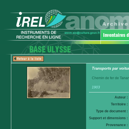
Transports par voitur
Chemin de fer de Tanan
1903
Auteur :
Territoire :
Type de document :
Support et dimensions :
Provenance :