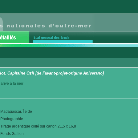
 lot. Capitaine Ozil [de l'avant-projet-origine Aniverano]
arive à la mer
Madagascar, Île de
Photographie
Tirage argentique collé sur carton 21,5 x 16,8
Fonds Gallieni