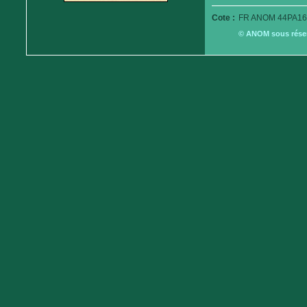
Cote :
FR ANOM 44PA16
© ANOM sous réserv