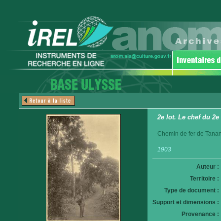
2e lot. Le chef du 2e
Chemin de fer de Tanan
1903
Auteur :
Territoire :
Type de document :
Support et dimensions :
Provenance :