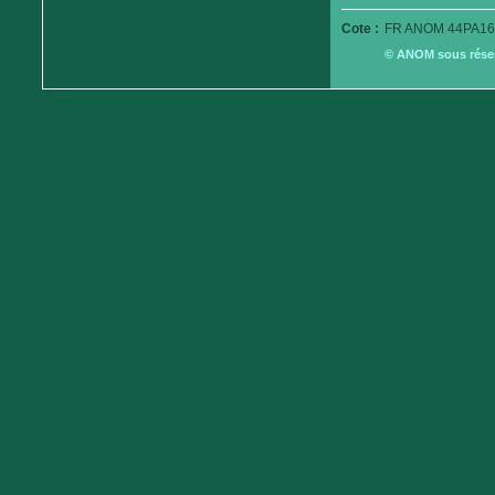
Cote :
FR ANOM 44PA16
© ANOM sous réserv