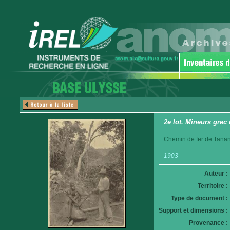
2e lot. Mineurs grec 
Chemin de fer de Tanan
1903
Auteur :
Territoire :
Type de document :
Support et dimensions :
Provenance :