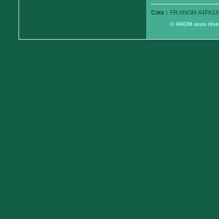
Cote :
FR ANOM 44PA16
© ANOM sous réserv