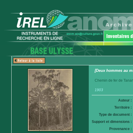
[Deux hommes au mil
Chemin de fer de Tanan
1903
Auteur :
Territoire :
Type de document :
Support et dimensions :
Provenance :