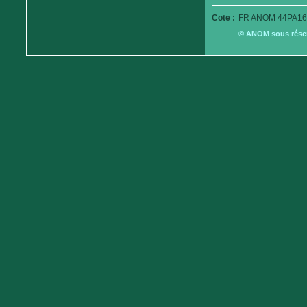
Cote :
FR ANOM 44PA16
© ANOM sous réserv