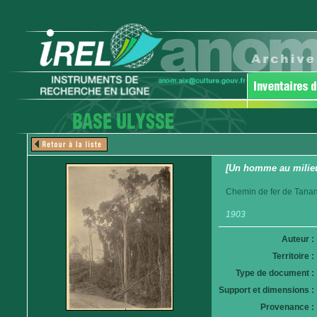
[Un homme au milieu
Chemin de fer de Tanan
1903
Auteur :
Territoire :
Type de document :
Support et dimensions :
Provenance :