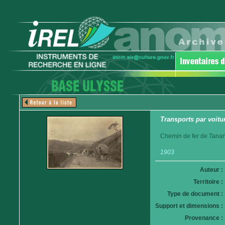
Transports par voitur
Chemin de fer de Tanan
1903
Auteur :
Territoire :
Type de document :
Support et dimensions :
Provenance :