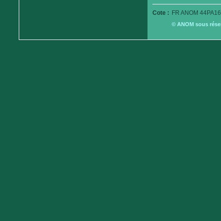
Cote :
FR ANOM 44PA16
© ANOM sous réserv