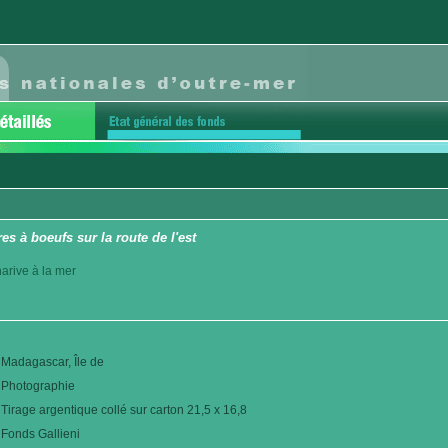
es à boeufs sur la route de l'est
arive à la mer
Madagascar, Île de
Photographie
Tirage argentique collé sur carton 21,5 x 16,8
Fonds Gallieni