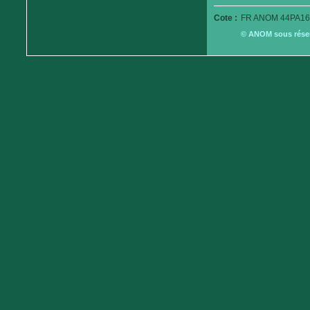
Cote :
FR ANOM 44PA16
© ANOM sous réserv