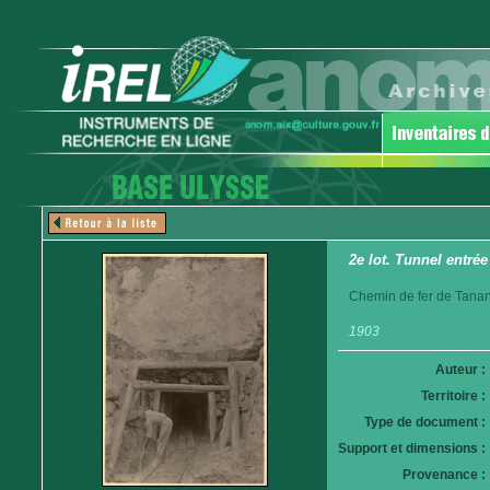
2e lot. Tunnel entrée
Chemin de fer de Tanan
1903
Auteur :
Territoire :
Type de document :
Support et dimensions :
Provenance :