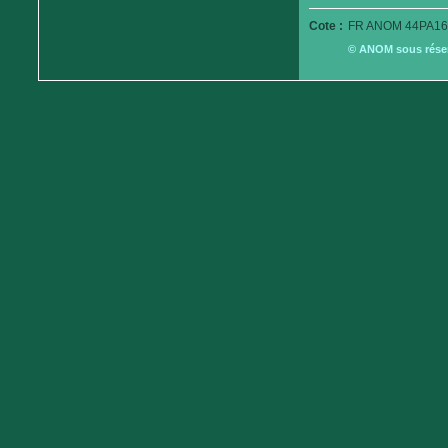
Cote :
FR ANOM 44PA16
© ANOM sous réserv