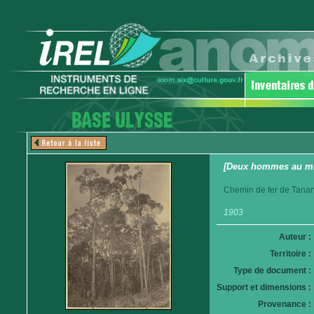
[Deux hommes au mil
Chemin de fer de Tanan
1903
Auteur :
Territoire :
Type de document :
Support et dimensions :
Provenance :