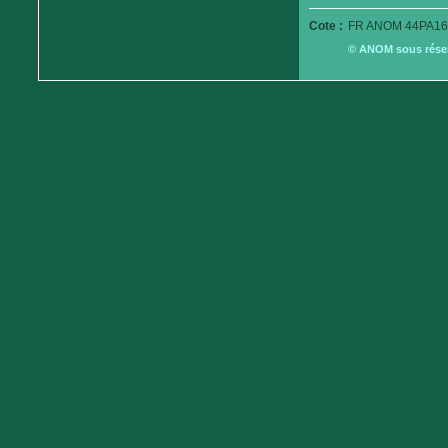
Cote :
FR ANOM 44PA16
© ANOM sous réserv