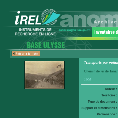
Transports par voitur
Chemin de fer de Tanan
1903
Auteur :
Territoire :
Type de document :
Support et dimensions :
Provenance :