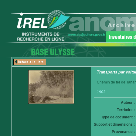
Transports par voitur
Chemin de fer de Tanan
1903
Auteur :
Territoire :
Type de document :
Support et dimensions :
Provenance :