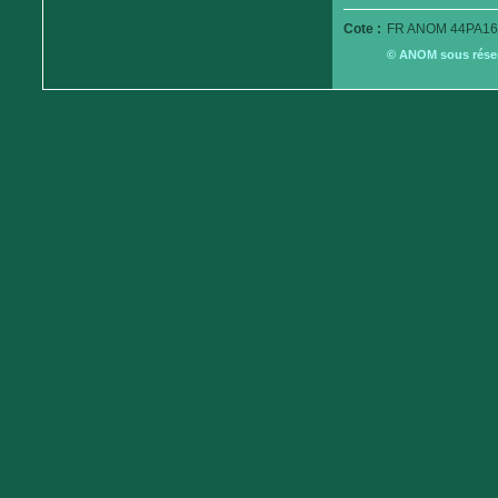
Cote :
FR ANOM 44PA16
© ANOM sous réserv