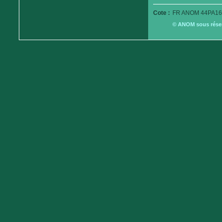
Cote :
FR ANOM 44PA16
© ANOM sous réserv