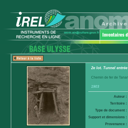
2e lot. Tunnel entrée
Chemin de fer de Tanan
1903
Auteur :
Territoire :
Type de document :
Support et dimensions :
Provenance :