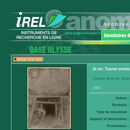
2e lot. Tunnel entrée
Chemin de fer de Tanan
1903
Auteur :
Territoire :
Type de document :
Support et dimensions :
Provenance :