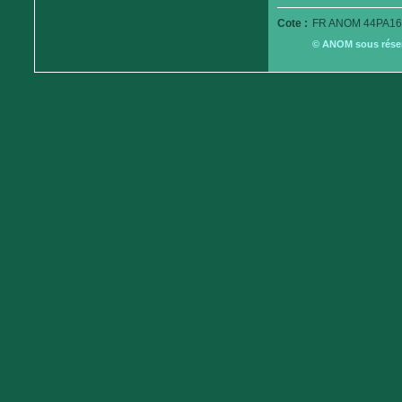
Cote :
FR ANOM 44PA16
© ANOM sous réserv