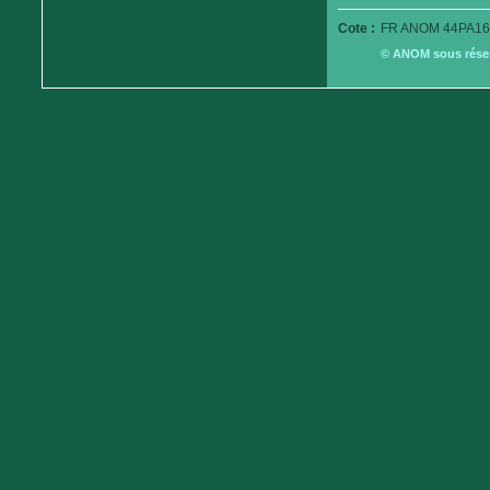
Cote :
FR ANOM 44PA16
© ANOM sous réserv