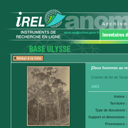
[Deux hommes au mil
Chemin de fer de Tanan
1903
Auteur :
Territoire :
Type de document :
Support et dimensions :
Provenance :