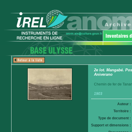
2e lot. Mangabé. Pos
Aniverano
Chemin de fer de Tanan
1903
Auteur :
Territoire :
Type de document :
Support et dimensions :