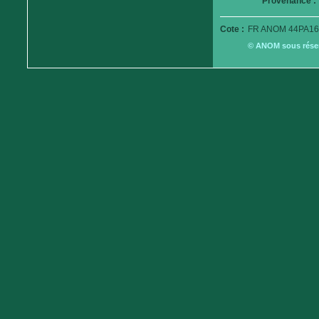
Provenance :
Cote :
FR ANOM 44PA16
© ANOM sous réserv