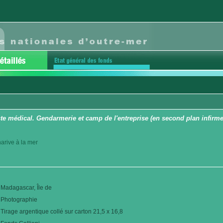
te médical. Gendarmerie et camp de l'entreprise (en second plan infirmeri
arive à la mer
Madagascar, Île de
Photographie
Tirage argentique collé sur carton 21,5 x 16,8