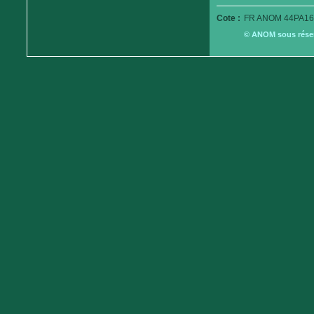
Cote :
FR ANOM 44PA16
© ANOM sous réserv