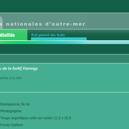
 de la forêt] Varongy
arive à la mer
Madagascar, Île de
Photographie
Tirage argentique collé sur carton 21,5 x 16,8
Fonds Gallieni