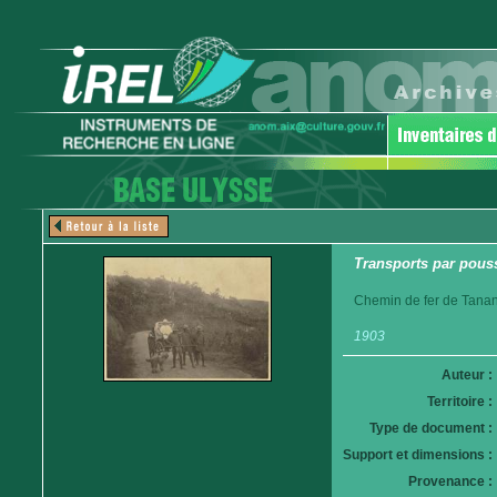
Transports par pouss
Chemin de fer de Tanan
1903
Auteur :
Territoire :
Type de document :
Support et dimensions :
Provenance :