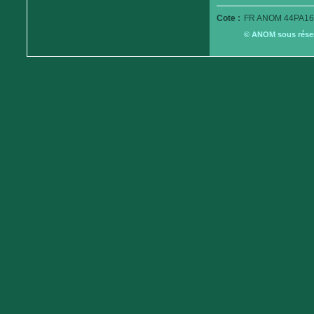
Cote :
FR ANOM 44PA16
© ANOM sous réserv