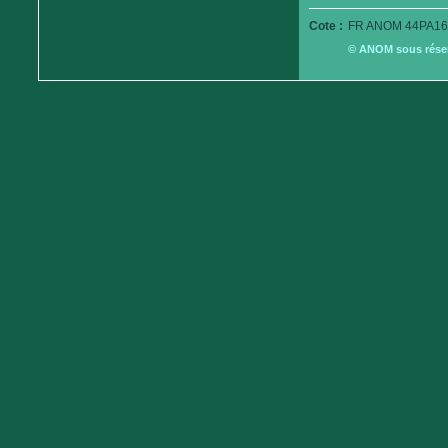
Cote :
FR ANOM 44PA16
© ANOM sous réserv