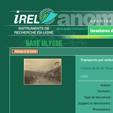
Transports par voitur
Chemin de fer de Tanan
1903
Auteur :
Territoire :
Type de document :
Support et dimensions :
Provenance :