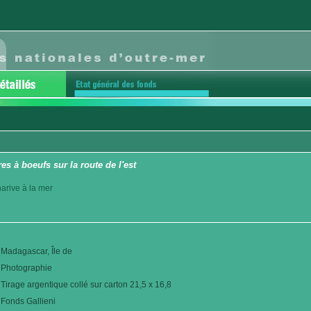
es à boeufs sur la route de l'est
arive à la mer
Madagascar, Île de
Photographie
Tirage argentique collé sur carton 21,5 x 16,8
Fonds Gallieni