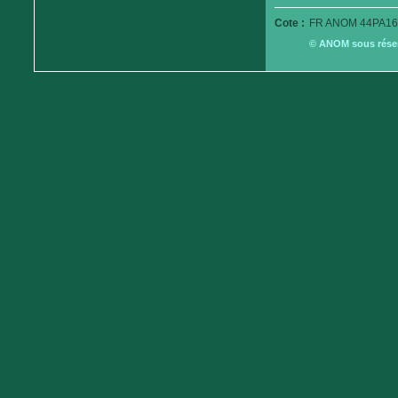
Cote :
FR ANOM 44PA16
© ANOM sous réserv