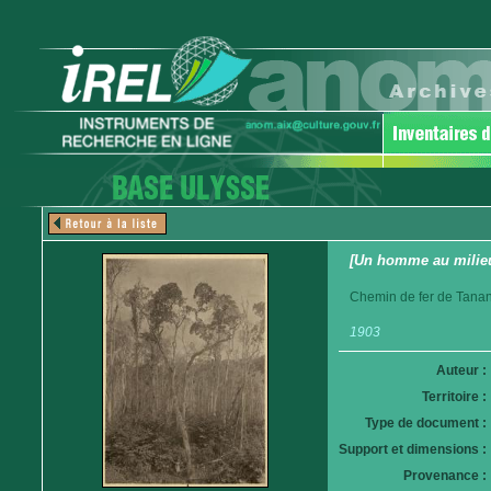
[Un homme au milieu 
Chemin de fer de Tanan
1903
Auteur :
Territoire :
Type de document :
Support et dimensions :
Provenance :