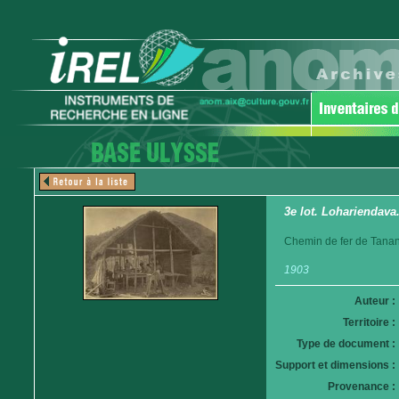
3e lot. Lohariendava.
Chemin de fer de Tanan
1903
Auteur :
Territoire :
Type de document :
Support et dimensions :
Provenance :