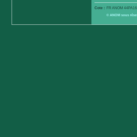
Cote :
FR ANOM 44PA16
© ANOM sous réserv