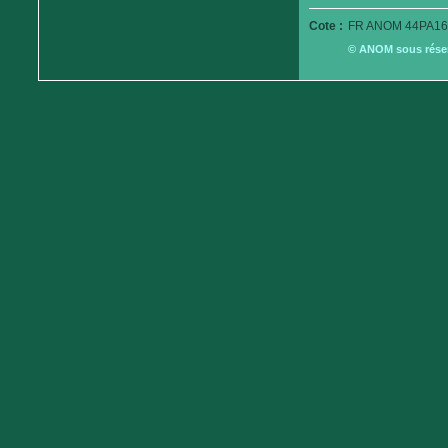
Cote :
FR ANOM 44PA16
© ANOM sous réserv