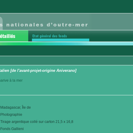
talien [de l'avant-projet-origine Aniverano]
arive à la mer
Madagascar, Île de
Photographie
Tirage argentique collé sur carton 21,5 x 16,8
Fonds Gallieni