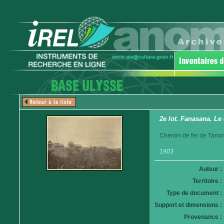
2e lot. Fanasana. Le
Chemin de fer de Tanan
1903
Auteur :
Territoire :
Type de document :
Support et dimensions :
Provenance :