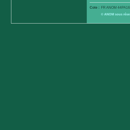
Cote :
FR ANOM 44PA16
© ANOM sous réserv