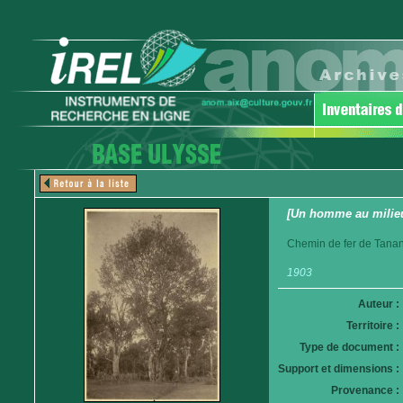
[Un homme au milieu
Chemin de fer de Tanan
1903
Auteur :
Territoire :
Type de document :
Support et dimensions :
Provenance :