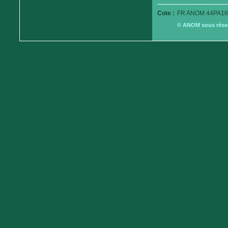
Cote :
FR ANOM 44PA16
© ANOM sous réserv