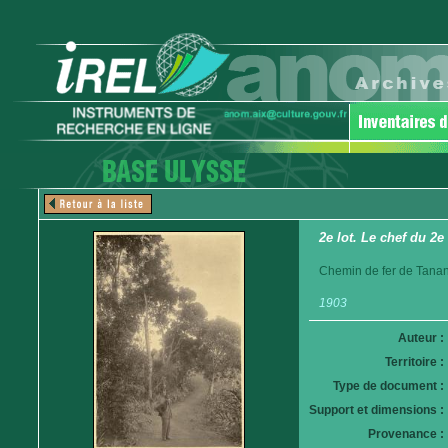
2e lot. Le chef du 2e
Chemin de fer de Tanan
1903
Auteur :
Territoire :
Type de document :
Support et dimensions :
Provenance :