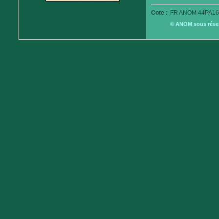
Cote :
FR ANOM 44PA16
© ANOM sous réserv