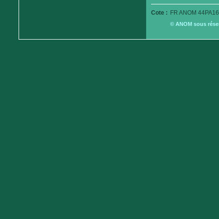
Cote :
FR ANOM 44PA16
© ANOM sous réserv