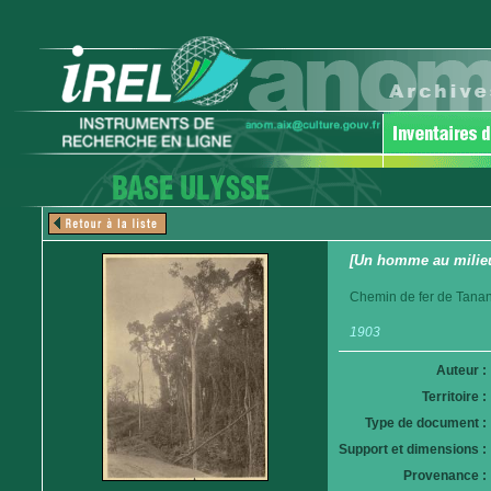
[Un homme au milieu
Chemin de fer de Tanan
1903
Auteur :
Territoire :
Type de document :
Support et dimensions :
Provenance :