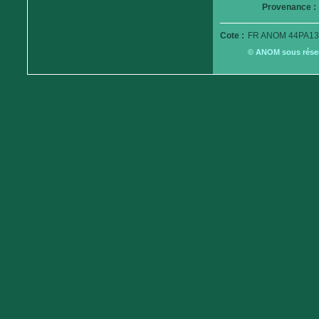
Provenance :
Cote :
FR ANOM 44PA13
© ANOM sous réserv