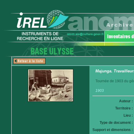
Majunga. Travailleur
Tournée de 1903 du gén
1903
Auteur :
Territoire :
Lieu :
Type de document :
Support et dimensions :