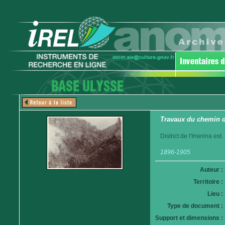
Travaux du chemin d
District de l'Imerina est.
1896-1905
Auteur :
Territoire :
Lieu :
Type de document :
Support et dimensions :