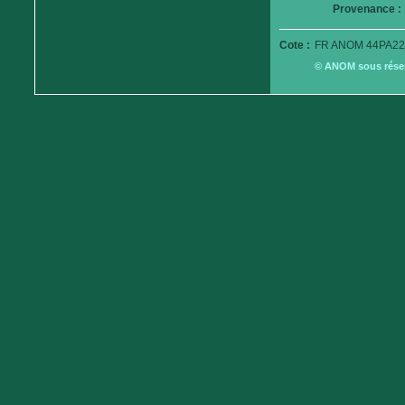
Provenance :
Cote :
FR ANOM 44PA22
© ANOM sous réserv