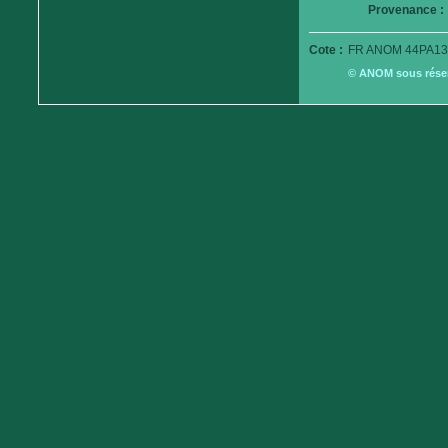
Provenance :
Cote :
FR ANOM 44PA13
© ANOM sous réserv