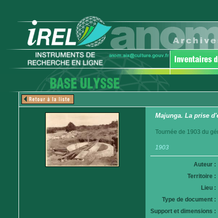
Majunga. La prise d'
Tournée de 1903 du gén
1903
Auteur :
Territoire :
Lieu :
Type de document :
Support et dimensions :