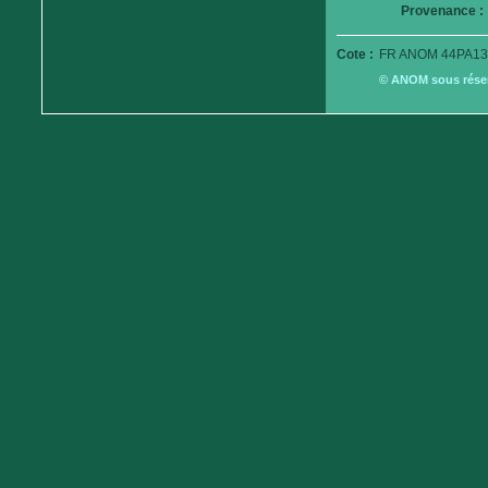
Provenance :
Cote :
FR ANOM 44PA13
© ANOM sous réserv