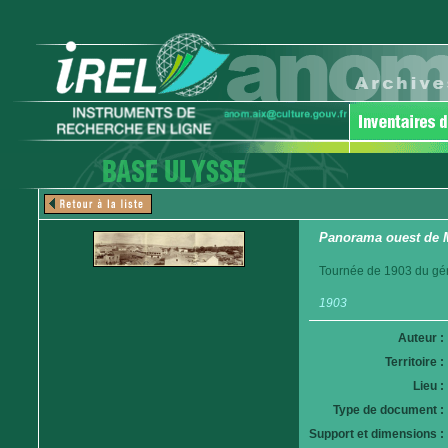
Panorama ouest de 
Tournée de 1903 du gén
1903
Auteur :
Territoire :
Lieu :
Type de document :
Support et dimensions :