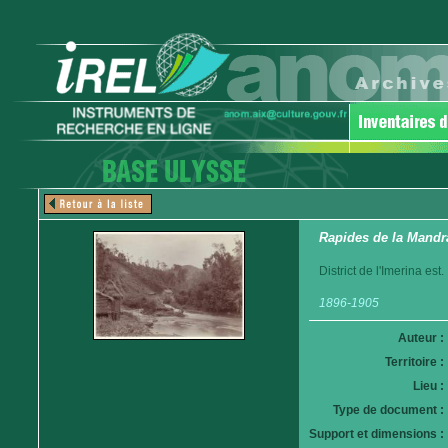
Rapides de la Mandr
District de l'Imerina est.
1896-1905
Auteur :
Territoire :
Lieu :
Type de document :
Support et dimensions :