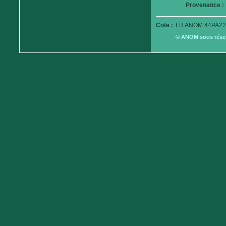
Provenance :
Cote :
FR ANOM 44PA22
© ANOM sous réserv