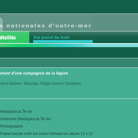
ment d'une compagnie de la légion
éral Gallieni. Majunga. Diégo-Suarez.Tamatave
Madagascar, Île de
Antsirane (Madagascar, Île de)
Photographie
Papier baryté collé sur carton formant un album 15 x 12