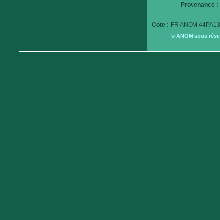
Provenance :
Cote :
FR ANOM 44PA13
© ANOM sous réserv