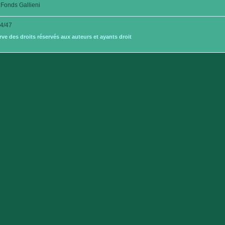
Fonds Gallieni
4/47
e des droits réservés aux auteurs et ayants droit