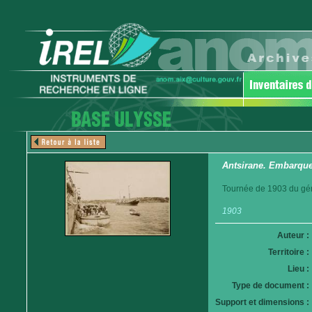
Antsirane. Embarque
Tournée de 1903 du gén
1903
Auteur :
Territoire :
Lieu :
Type de document :
Support et dimensions :