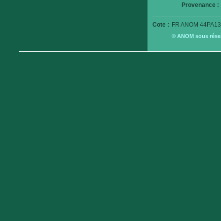
Provenance :
Cote :
FR ANOM 44PA13
© ANOM sous réserv