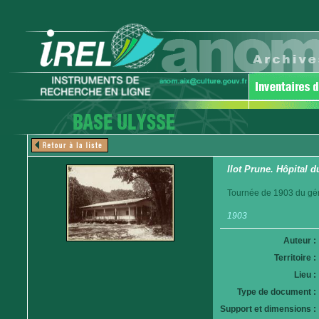
Ilot Prune. Hôpital d
Tournée de 1903 du gén
1903
Auteur :
Territoire :
Lieu :
Type de document :
Support et dimensions :