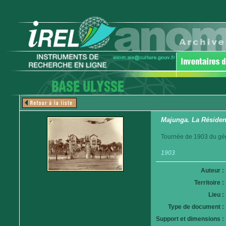
Majunga. La Réside
Tournée de 1903 du gén
1903
Auteur :
Territoire :
Lieu :
Type de document :
Support et dimensions :