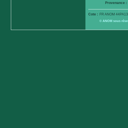
Provenance :
Cote :
FR ANOM 44PA13
© ANOM sous réserv