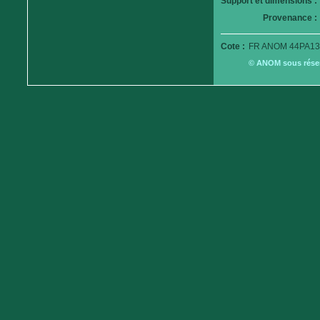
Support et dimensions :
Provenance :
Cote :
FR ANOM 44PA13
© ANOM sous réserv