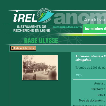
Antsirane. Revue à l
sénégalais
Tournée de 1903 du gén
1903
Auteur :
Territoire :
Lieu :
Type de document :