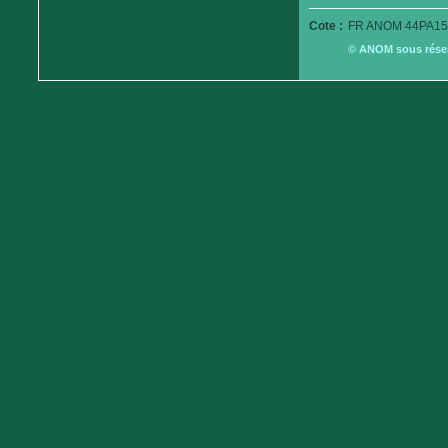
Cote :
FR ANOM 44PA15
© ANOM sous réserv