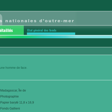
jeune homme de face.
Madagascar, Île de
Photographie
Papier baryté 11,8 x 16,9
Fonds Gallieni