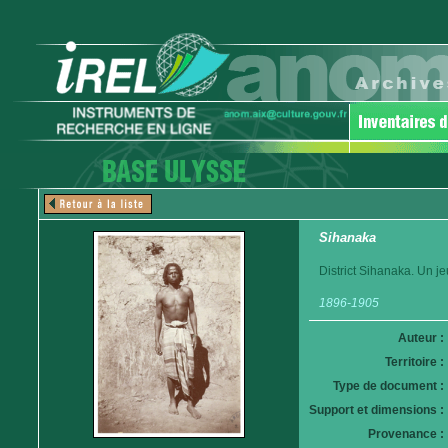
Sihanaka
District Sihanaka. Un 
1896-1905
Auteur :
Territoire :
Type de document :
Support et dimensions :
Provenance :