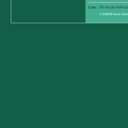
Cote :
FR ANOM 44PA16
© ANOM sous réserv