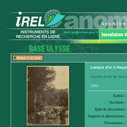
Laveurs d'or à Amp
Chemin de fer de Tanan
1903
Auteur :
Territoire :
Type de document :
Support et dimensions :
Provenance :