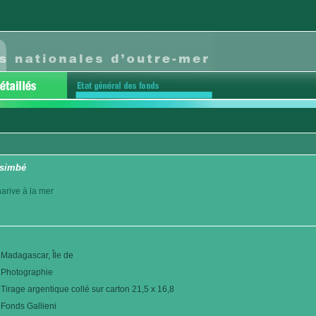
asimbé
arive à la mer
Madagascar, Île de
Photographie
Tirage argentique collé sur carton 21,5 x 16,8
Fonds Gallieni