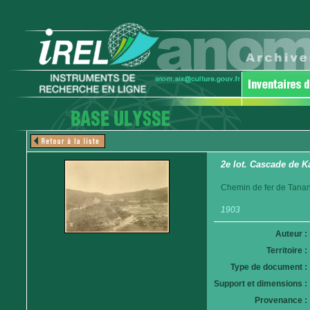
2e lot. Cascade de K
Chemin de fer de Tanan
1903
Auteur :
Territoire :
Type de document :
Support et dimensions :
Provenance :