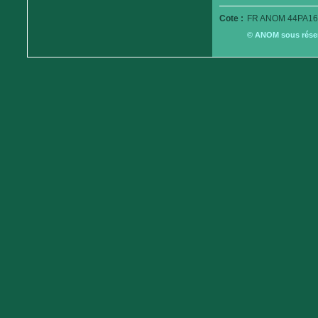
Cote :
FR ANOM 44PA16
© ANOM sous réserv