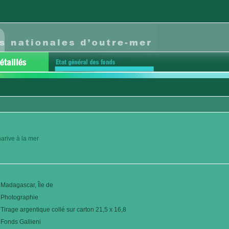
arive à la mer
Madagascar, Île de
Photographie
Tirage argentique collé sur carton 21,5 x 16,8
Fonds Gallieni