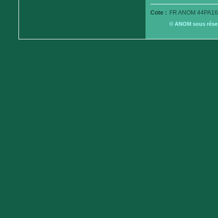
Cote :
FR ANOM 44PA16
© ANOM sous réserv