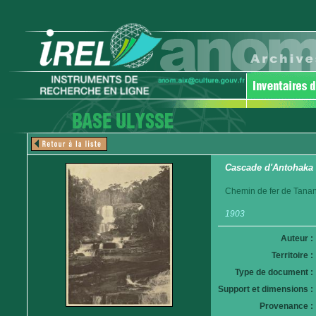
Cascade d'Antohaka
Chemin de fer de Tanan
1903
Auteur :
Territoire :
Type de document :
Support et dimensions :
Provenance :