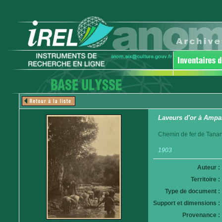
Laveurs d'or à Amp
Chemin de fer de Tanan
1903
Auteur :
Territoire :
Type de document :
Support et dimensions :
Provenance :