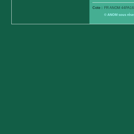
Cote :
FR ANOM 44PA16
© ANOM sous réserv