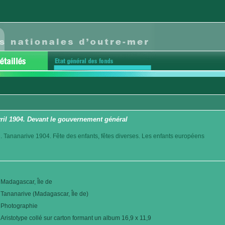
vril 1904. Devant le gouvernement général
. Tananarive 1904. Fête des enfants, fêtes diverses. Les enfants européens
Madagascar, Île de
Tananarive (Madagascar, Île de)
Photographie
Aristotype collé sur carton formant un album 16,9 x 11,9