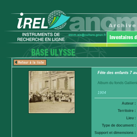
Fête des enfants 7 a
Album du fonds Gallieni
1904
Auteur :
Territoire :
Lieu :
Type de document :
Support et dimensions :