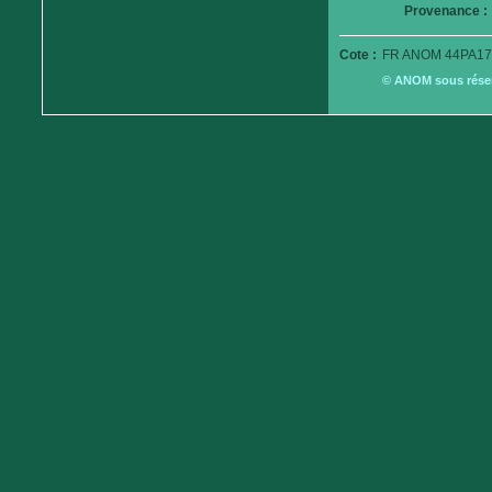
Provenance :
Cote :
FR ANOM 44PA17
© ANOM sous réserv