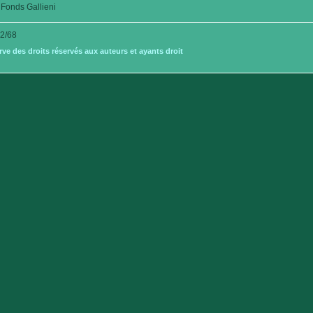
Fonds Gallieni
2/68
e des droits réservés aux auteurs et ayants droit