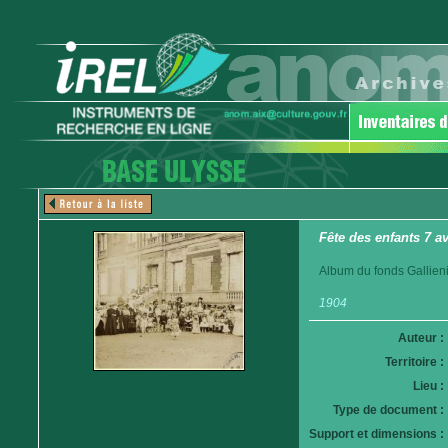
Fête des enfants 7 a
Album du fonds Gallieni
1904
Auteur :
Territoire :
Lieu :
Type de document :
Support et dimensions :