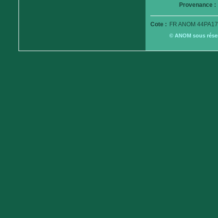
Provenance :
Cote :
FR ANOM 44PA17
© ANOM sous réserv