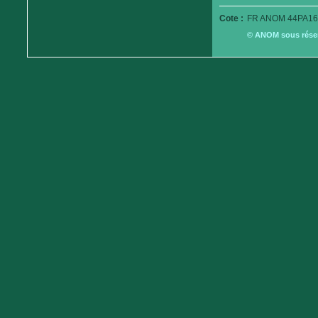
Cote :
FR ANOM 44PA16
© ANOM sous réserv