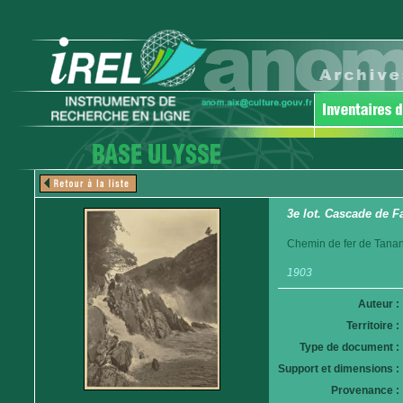
3e lot. Cascade de Fa
Chemin de fer de Tanan
1903
Auteur :
Territoire :
Type de document :
Support et dimensions :
Provenance :