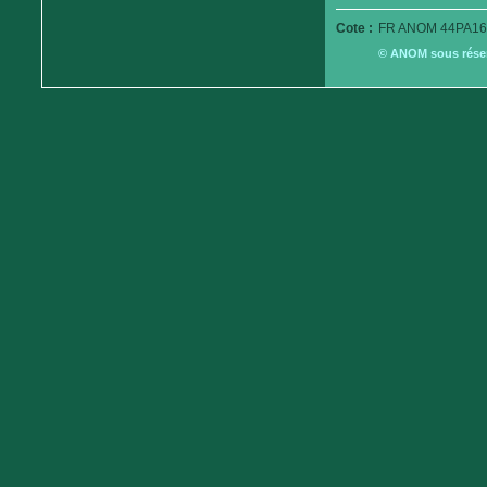
Cote :
FR ANOM 44PA16
© ANOM sous réserv