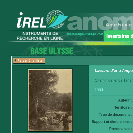
Laveurs d'or à Amp
Chemin de fer de Tanan
1903
Auteur :
Territoire :
Type de document :
Support et dimensions :
Provenance :