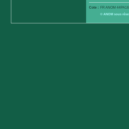
Cote :
FR ANOM 44PA16
© ANOM sous réserv