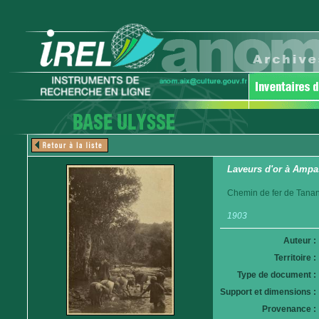
Laveurs d'or à Amp
Chemin de fer de Tanan
1903
Auteur :
Territoire :
Type de document :
Support et dimensions :
Provenance :