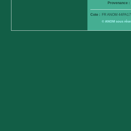
Provenance :
Cote :
FR ANOM 44PA17
© ANOM sous réserv