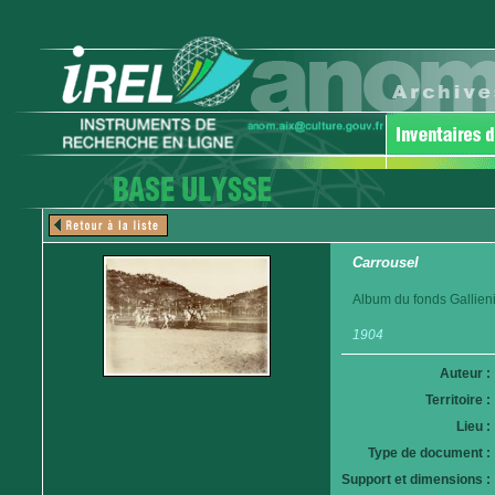
Carrousel
Album du fonds Gallieni
1904
Auteur :
Territoire :
Lieu :
Type de document :
Support et dimensions :