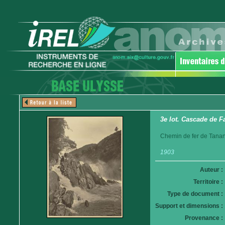
3e lot. Cascade de Fa
Chemin de fer de Tanan
1903
Auteur :
Territoire :
Type de document :
Support et dimensions :
Provenance :