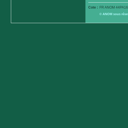
Cote :
FR ANOM 44PA16
© ANOM sous réserv