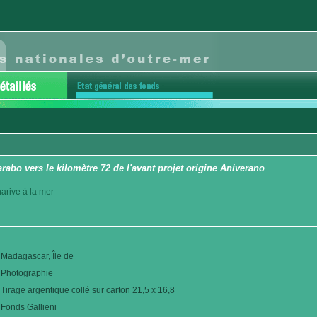
rabo vers le kilomètre 72 de l'avant projet origine Aniverano
arive à la mer
Madagascar, Île de
Photographie
Tirage argentique collé sur carton 21,5 x 16,8
Fonds Gallieni