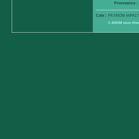
Provenance :
Cote :
FR ANOM 44PA17
© ANOM sous réserv