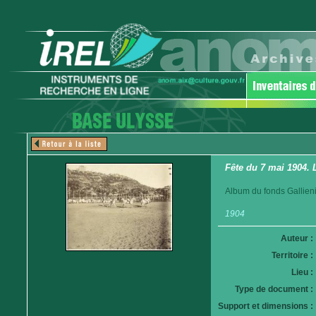
Fête du 7 mai 1904. 
Album du fonds Gallieni
1904
Auteur :
Territoire :
Lieu :
Type de document :
Support et dimensions :