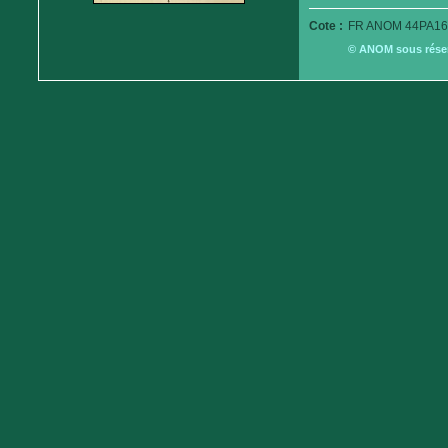
Cote :
FR ANOM 44PA16
© ANOM sous réserv