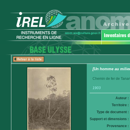
[Un homme au milieu
Chemin de fer de Tanan
1903
Auteur :
Territoire :
Type de document :
Support et dimensions :
Provenance :