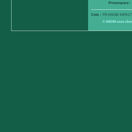
Provenance :
Cote :
FR ANOM 44PA17
© ANOM sous réserv