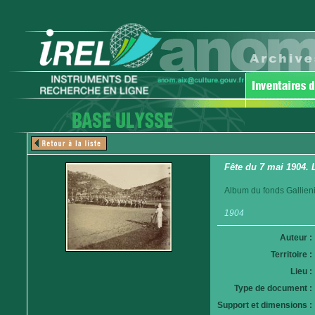
Fête du 7 mai 1904. 
Album du fonds Gallieni
1904
Auteur :
Territoire :
Lieu :
Type de document :
Support et dimensions :